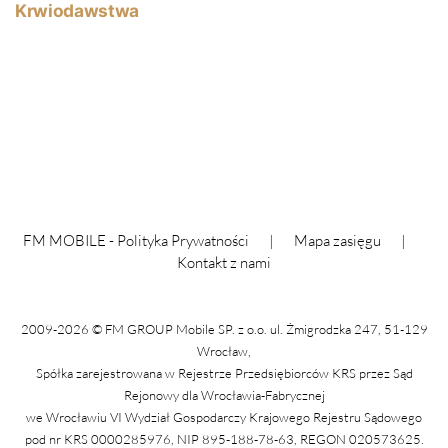
Krwiodawstwa
wpisu
FM MOBILE -
Polityka Prywatności
|
Mapa zasięgu
|
Kontakt z nami
2009-2026 © FM GROUP Mobile SP. z o.o. ul. Żmigrodzka 247, 51-129
Wrocław,
Spółka zarejestrowana w Rejestrze Przedsiębiorców KRS przez Sąd
Rejonowy dla Wrocławia-Fabrycznej
we Wrocławiu VI Wydział Gospodarczy Krajowego Rejestru Sądowego
pod nr KRS 0000285976, NIP 895-188-78-63, REGON 020573625.