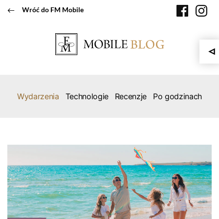
Przeskocz
faceboo
in
Wróć do FM Mobile
do
treści
Wydarzenia
Technologie
Recenzje
Po godzinach