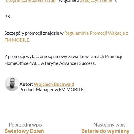
fotograficzne dzieła sztuki
(włącznie z
zabójczym selfie
:))
P.S.
Szczegóły promocji znajdzie w
Regulaminie Promocji Wakacje z
FM MOBILE
.
Z promocji wyłączone są umowy zawarte w ramach Promocji
HomeOffice 4ALL w taryfie Advance i Success.
Autor:
Wojciech Buchwald
Product Manager w FM MOBILE.
Nawigacja
Poprzedni
N
Poprzedni wpis
Następny wpis
wpis:
wp
Światowy Dzień
Baterie do wymiany