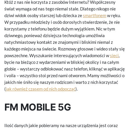
Któż z nas nie korzysta z zasobów Internetu? Współczesny
świat wymaga od nas tego niemal stale. Dlatego nikogo nie
dziwi widok osoby starszej lub dziecka ze
smartfonem
w ręku.
W przypadku młodzieży i osób dorosłych stwierdzenie, że nie
korzystamy z telefonu będzie dużym wyjątkiem. Nic w tym
dziwnego, ponieważ dzisiejsza technologia umożliwia
natychmiastowy kontakt ze znajomymi i bliskimi niemal z
każdego miejsca na świecie. Rozmowy głosowe i wideo stały się
powszechne. Wyszukanie interesujących wiadomości w
sieci
,
bycie na bieżąco z wydarzeniami w bliskiej okolicy i na całym
globie – wystarczy odblokować nasz telefon, kliknąć w aplikację
i voila – wszystko stoi przed nami otworem. Mamy możliwości o
jakich nie śniło się naszym rodzicom i warto z nich korzystać
(
jak również czasem od nich odpocząć
).
FM MOBILE 5G
Ilość danych jakie pobieramy na nasze urządzenia jest coraz