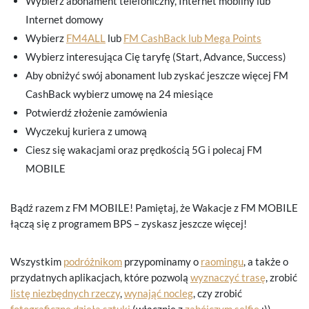
Wybierz abonament telefoniczny, Internet mobilny lub
Internet domowy
Wybierz
FM4ALL
lub
FM CashBack lub Mega Points
Wybierz interesująca Cię taryfę (Start, Advance, Success)
Aby obniżyć swój abonament lub zyskać jeszcze więcej FM
CashBack wybierz umowę na 24 miesiące
Potwierdź złożenie zamówienia
Wyczekuj kuriera z umową
Ciesz się wakacjami oraz prędkością 5G i polecaj FM
MOBILE
Bądź razem z FM MOBILE! Pamiętaj, że Wakacje z FM MOBILE
łączą się z programem BPS – zyskasz jeszcze więcej!
Wszystkim
podróżnikom
przypominamy o
raomingu
, a także o
przydatnych aplikacjach, które pozwolą
wyznaczyć trasę
, zrobić
listę niezbędnych rzeczy
,
wynająć nocleg
, czy zrobić