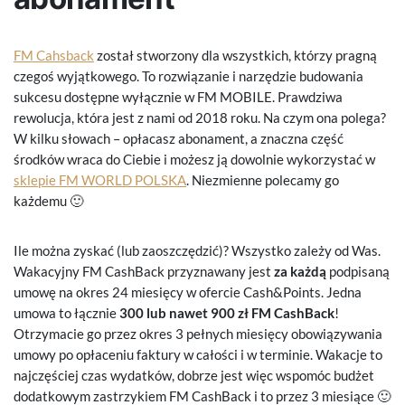
FM Cahsback
został stworzony dla wszystkich, którzy pragną
czegoś wyjątkowego. To rozwiązanie i narzędzie budowania
sukcesu dostępne wyłącznie w FM MOBILE. Prawdziwa
rewolucja, która jest z nami od 2018 roku. Na czym ona polega?
W kilku słowach – opłacasz abonament, a znaczna część
środków wraca do Ciebie i możesz ją dowolnie wykorzystać w
sklepie FM WORLD POLSKA
. Niezmienne polecamy go
każdemu 🙂
Ile można zyskać (lub zaoszczędzić)? Wszystko zależy od Was.
Wakacyjny FM CashBack przyznawany jest
za każdą
podpisaną
umowę na okres 24 miesięcy w ofercie Cash&Points. Jedna
umowa to łącznie
300 lub nawet 900 zł FM CashBack
!
Otrzymacie go przez okres 3 pełnych miesięcy obowiązywania
umowy po opłaceniu faktury w całości i w terminie. Wakacje to
najczęściej czas wydatków, dobrze jest więc wspomóc budżet
dodatkowym zastrzykiem FM CashBack i to przez 3 miesiące 🙂