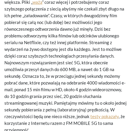
większa. Pliki „
ważą
” coraz więcej i potrzebujemy coraz
szybszego połączenia z siecią abyśmy nie czekali zbyt długo na
ich pełne „załadowanie”. Czasy, w których dwugodzinny film
pobierał się całą noc (lub dobę) bez możliwości jego
równoczesnego odtworzenia dawno już minęły. Dziś bez
problemu odtworzymy kilka filmów lub odcinków ulubionego
serialu na Netflixie, czy też innej platformie. Streaming z
wydarzeń na żywo dostępny jest dla każdego. Jest to możliwe
dzięki coraz szybszych technologiach przesyłania danych.
Najnowszym rozwiązaniem jest sieć 5G, która obecnie
umożliwia przesył danych do 600 MB, a nawet do 1 GB na
sekundę. Oznacza to, że w przeciągu jednej sekundy możemy
pobrać dane, które pozwalają na odebranie 4000 wiadomości e-
mail, ponad 15 min filmu w HD, około 4 godzin wideorozmowy,
do 10 godzin grania przez sieć, 20 godzin słuchania
streamingowanej muzyki. Pamiętajmy mówimy tu o około jednej
sekundy pobierania z pełną (laboratoryjną) prędkością. W
rzeczywistości będą one nieco niższe, jednak
testy pokazały
, że
korzystanie z Internetu razem z FM MOBILE 5G to sama
przyjemność.