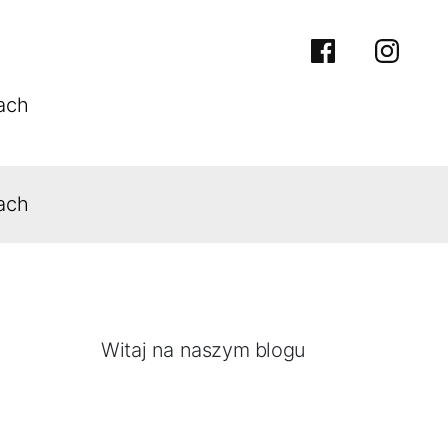
facebook
instra
ach
ach
Witaj na naszym blogu