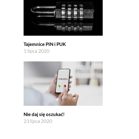
Tajemnice PIN i PUK
1 lipca 2020
Nie daj się oszukać!
23 lipca 2020