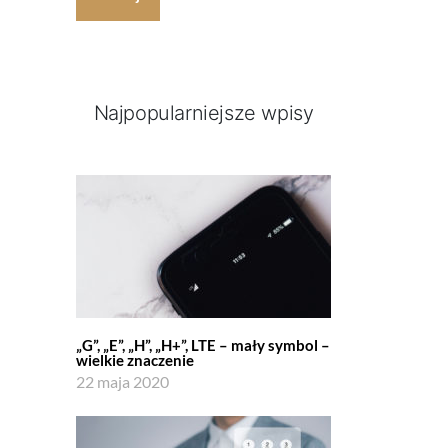
Najpopularniejsze wpisy
„G”, „E”, „H”, „H+”, LTE – mały symbol –
wielkie znaczenie
22 maja 2020