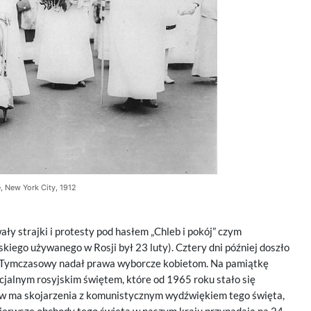
, New York City, 1912
ły strajki i protesty pod hasłem „Chleb i pokój” czym
kiego używanego w Rosji był 23 luty). Cztery dni później doszło
ąd Tymczasowy nadał prawa wyborcze kobietom. Na pamiątkę
cjalnym rosyjskim świętem, które od 1965 roku stało się
ów ma skojarzenia z komunistycznym wydźwiękiem tego święta,