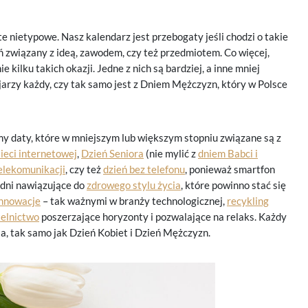
e nietypowe. Nasz kalendarz jest przebogaty jeśli chodzi o takie
 związany z ideą, zawodem, czy też przedmiotem. Co więcej,
kilku takich okazji. Jedne z nich są bardziej, a inne mniej
jarzy każdy, czy tak samo jest z Dniem Mężczyzn, który w Polsce
y daty, które w mniejszym lub większym stopniu związane są z
sieci internetowej
,
Dzień Seniora
(nie mylić z
dniem Babci i
elekomunikacji
, czy też
dzień bez telefonu
, ponieważ smartfon
 dni nawiązujące do
zdrowego stylu życia
, które powinno stać się
innowacje
– tak ważnymi w branży technologicznej,
recykling
telnictwo
poszerzające horyzonty i pozwalające na relaks. Każdy
ia, tak samo jak Dzień Kobiet i Dzień Mężczyzn.