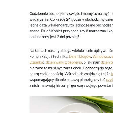
Codziennie obchodzimy święto i mamy tu na myśli t
wydarzenia. Co każde 24 godziny obchodzimy dzień
jedna data w kalendarzu to jednoczesne obchodzenie 
znane. Dzień Kobiet przypadający 8 marca zna i ko
obchodzony jest 2 dni później?
Na łamach naszego bloga wielokrotnie opisywaliśm
komunikacją i techniką.
Dzień blogów
,
Windowsa
,
Dziadka
),
dzień walki z depresją
, bliski nam
dzień t
nie zawsze musi być zaraz obok. Dochodzą do tego
naszą codziennością. Wśród nich znajdą się także
wspomagający dbanie o naszą planetę, czy też
czy
z nich ma swoją historię i genezę swojego powstan