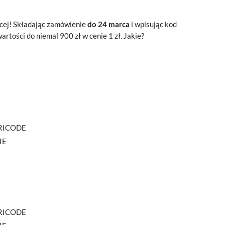
ęcej! Składając zamówienie
do 24 marca
i wpisując kod
rtości do niemal 900 zł w cenie 1 zł. Jakie?
TRICODE
IE
TRICODE