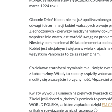
którego symbolem stały się goździki. Co ciekawe 
marca 1924 roku.
Obecnie Dzień Kobiet nie ma już upolitycznionego 
odwagi i determinacji kobiet walczących o swoje 
Zjednoczonych – pierwszy międzynarodowy dokume
współcześnie warto jest zwrócić uwagę na problem
Niestety pomimo niemal 80 lat od momentu podpisa
Kobiet jest oficjalnym świętem w wielu krajach na
wszystkim Paniom za to, że są razem z nami.
Co ciekawe starożytni rzymianie mieli święto zwa
z końcem zimy. Wtedy to kobiety rządziły w domac
modliły się o szczęście i przychylność. Mężczyźni
Kwiaty wywołują uśmiech na pięknych twarzach kobiet
Z kolei jeśli chodzi o „drobny” upominek to pomys
WORLD POLSKA, za które zapłacicie dzięki
FM C
unikalne rozwiązanie to nic straconego 🙂