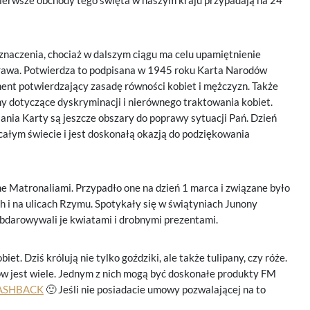
pierwsze obchody tego święta w naszym kraju przypadają na 24
znaczenia, chociaż w dalszym ciągu ma celu upamiętnienie
prawa. Potwierdza to podpisana w 1945 roku Karta Narodów
nt potwierdzający zasadę równości kobiet i mężczyzn. Także
y dotyczące dyskryminacji i nierównego traktowania kobiet.
nia Karty są jeszcze obszary do poprawy sytuacji Pań. Dzień
 całym świecie i jest doskonałą okazją do podziękowania
ne Matronaliami. Przypadło one na dzień 1 marca i związane było
h i na ulicach Rzymu. Spotykały się w świątyniach Junony
 obdarowywali je kwiatami i drobnymi prezentami.
. Dziś królują nie tylko goździki, ale także tulipany, czy róże.
łów jest wiele. Jednym z nich mogą być doskonałe produkty FM
ASHBACK
🙂 Jeśli nie posiadacie umowy pozwalającej na to