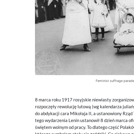
Feminist suffrage parade
8 marca roku 1917 rosyjskie niewiasty zorganizowa
rozpoczęły rewolucję lutową (wg kalendarza juliańs
do abdykacji cara Mikołaja II, a ustanowiony Rz
tego wydarzenia Lenin ustanowił 8 dzień marca ofi
świętem wolnym od pracy. To dlatego część Polak