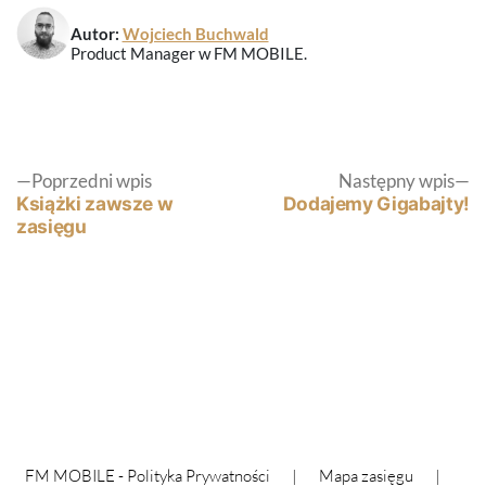
Autor:
Wojciech Buchwald
Product Manager w FM MOBILE.
Nawigacja
Poprzedni
N
Poprzedni wpis
Następny wpis
wpis:
wp
Książki zawsze w
Dodajemy Gigabajty!
zasięgu
wpisu
FM MOBILE -
Polityka Prywatności
|
Mapa zasięgu
|