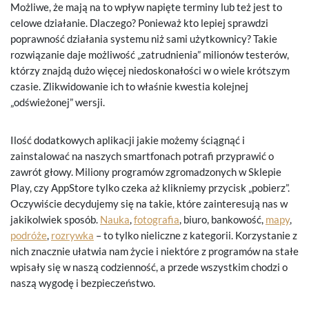
Możliwe, że mają na to wpływ napięte terminy lub też jest to
celowe działanie. Dlaczego? Ponieważ kto lepiej sprawdzi
poprawność działania systemu niż sami użytkownicy? Takie
rozwiązanie daje możliwość „zatrudnienia” milionów testerów,
którzy znajdą dużo więcej niedoskonałości w o wiele krótszym
czasie. Zlikwidowanie ich to właśnie kwestia kolejnej
„odświeżonej” wersji.
Ilość dodatkowych aplikacji jakie możemy ściągnąć i
zainstalować na naszych smartfonach potrafi przyprawić o
zawrót głowy. Miliony programów zgromadzonych w Sklepie
Play, czy AppStore tylko czeka aż klikniemy przycisk „pobierz”.
Oczywiście decydujemy się na takie, które zainteresują nas w
jakikolwiek sposób.
Nauka
,
fotografia
, biuro, bankowość,
mapy
,
podróże
,
rozrywka
– to tylko nieliczne z kategorii. Korzystanie z
nich znacznie ułatwia nam życie i niektóre z programów na stałe
wpisały się w naszą codzienność, a przede wszystkim chodzi o
naszą wygodę i bezpieczeństwo.