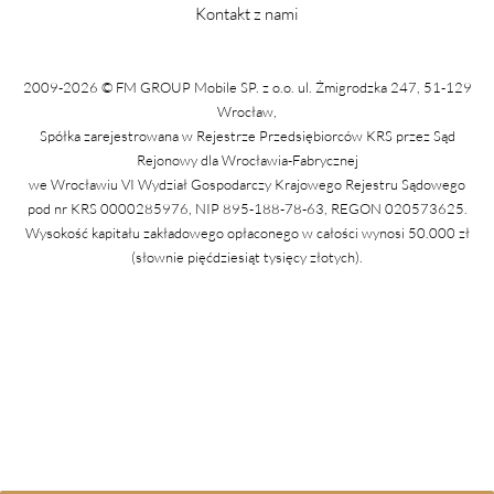
Kontakt z nami
2009-2026 © FM GROUP Mobile SP. z o.o. ul. Żmigrodzka 247, 51-129
Wrocław,
Spółka zarejestrowana w Rejestrze Przedsiębiorców KRS przez Sąd
Rejonowy dla Wrocławia-Fabrycznej
we Wrocławiu VI Wydział Gospodarczy Krajowego Rejestru Sądowego
pod nr KRS 0000285976, NIP 895-188-78-63, REGON 020573625.
Wysokość kapitału zakładowego opłaconego w całości wynosi 50.000 zł
(słownie pięćdziesiąt tysięcy złotych).