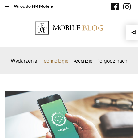
Przeskocz
faceboo
in
Wróć do FM Mobile
do
treści
Wydarzenia
Technologie
Recenzje
Po godzinach