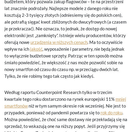
budżetem, który pozwala zakup flagowców – te na przestrzeni
lat znacznie podrożały. Najlepsze modele z danego roku nie
kosztują 2-3 tysięcy złotych (odniesiemy się do polskich cen),
ale potrafią sięgać kwot zbliżonych do dwucyfrowych (a czasem
je przekraczać). Nie oznacza, to jednak, że dostęp do nowej
elektroniki jest „zamknięty”. Istnieje wielu producentów, którzy
oferują nowe
urządzenia w niższych cenach
. Ma to oczywiście
wpływ na ich
jakość
, wyposażenie i parametry, nie będą jednak
to wyłącznie budżetowe sprzęty. Patrząc w ten sposób można
śmiało powiedzieć, że większość z nas może pozwolić sobie na
nowy smartfon od czasu do czasu np. w przeciągu dwóch lat.
Tylko, że nie robimy tego tak często jak kiedyś.
Według raportu Counterpoint Research tylko w trzecim
kwartale tego roku dostarczono na rynek europejski 11%
mniej
smartfonów
niż w tym samym okresie rok wcześniej. Nie jest to
przypadek, ponieważ od pandemii powtarza się to
rok do roku
.
Można powiedzieć, że choć same dostawy nie przekładają się na
sprzedaż, to wskazują one na niższy popyt. Jeśli przyjrzymy się