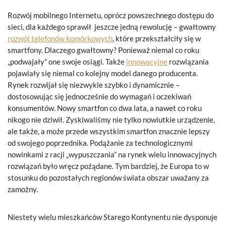
Rozwój mobilnego Internetu, oprócz powszechnego dostępu do
sieci, dla każdego sprawił jeszcze jedną rewolucję – gwałtowny
rozwój telefonów komórkowych
, które przekształciły się w
smartfony. Dlaczego gwałtowny? Ponieważ niemal co roku
„podwajały” one swoje osiągi. Także
innowacyjne
rozwiązania
pojawiały się niemal co kolejny model danego producenta.
Rynek rozwijał się niezwykle szybko i dynamicznie –
dostosowując się jednocześnie do wymagań i oczekiwań
konsumentów. Nowy smartfon co dwa lata, a nawet co roku
nikogo nie dziwił. Zyskiwaliśmy nie tylko nowiutkie urządzenie,
ale także, a może przede wszystkim smartfon znacznie lepszy
od swojego poprzednika. Podążanie za technologicznymi
nowinkami z racji „wypuszczania” na rynek wielu innowacyjnych
rozwiązań było wręcz pożądane. Tym bardziej, że Europa to w
stosunku do pozostałych regionów świata obszar uważany za
zamożny.
Niestety wielu mieszkańców Starego Kontynentu nie dysponuje