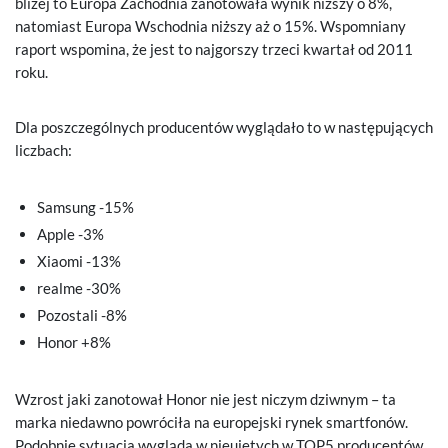
bliżej to Europa Zachodnia zanotowała wynik niższy o 8%,
natomiast Europa Wschodnia niższy aż o 15%. Wspomniany
raport wspomina, że jest to najgorszy trzeci kwartał od 2011
roku.
Dla poszczególnych producentów wyglądało to w następujących
liczbach:
Samsung -15%
Apple -3%
Xiaomi -13%
realme -30%
Pozostali -8%
Honor +8%
Wzrost jaki zanotował Honor nie jest niczym dziwnym – ta
marka niedawno powróciła na europejski rynek smartfonów.
Podobnie sytuacja wygląda w nieujętych w TOP5 producentów