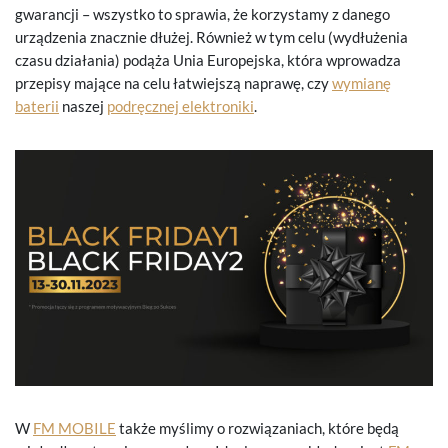
gwarancji – wszystko to sprawia, że korzystamy z danego
urządzenia znacznie dłużej. Również w tym celu (wydłużenia
czasu działania) podąża Unia Europejska, która wprowadza
przepisy mające na celu łatwiejszą naprawę, czy
wymianę
baterii
naszej
podręcznej elektroniki
.
W
FM MOBILE
także myślimy o rozwiązaniach, które będą