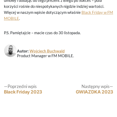
umowy i dodając do tego prezent z Biegu po Sukces – pula
korzyści rośnie do niespotykanych nigdzie indziej wartości.
Więcej w naszym wpisie dotyczącym właśnie
Black Friday w FM
MOBILE
.
P.S. Pamiętajcie – macie czas do 30 listopada.
Autor:
Wojciech Buchwald
Product Manager w FM MOBILE.
Nawigacja
Poprzedni
N
Poprzedni wpis
Następny wpis
wpis:
wp
Black Friday 2023
GWIAZDKA 2023
wpisu