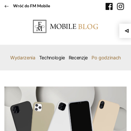
Przeskocz
faceboo
in
Wróć do FM Mobile
do
treści
Wydarzenia
Technologie
Recenzje
Po godzinach