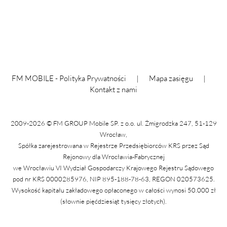
FM MOBILE -
Polityka Prywatności
|
Mapa zasięgu
|
Kontakt z nami
2009-2026 © FM GROUP Mobile SP. z o.o. ul. Żmigrodzka 247, 51-129
Wrocław,
Spółka zarejestrowana w Rejestrze Przedsiębiorców KRS przez Sąd
Rejonowy dla Wrocławia-Fabrycznej
we Wrocławiu VI Wydział Gospodarczy Krajowego Rejestru Sądowego
pod nr KRS 0000285976, NIP 895-188-78-63, REGON 020573625.
Wysokość kapitału zakładowego opłaconego w całości wynosi 50.000 zł
(słownie pięćdziesiąt tysięcy złotych).