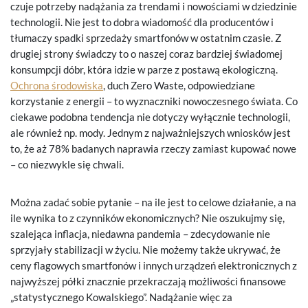
czuje potrzeby nadążania za trendami i nowościami w dziedzinie
technologii. Nie jest to dobra wiadomość dla producentów i
tłumaczy spadki sprzedaży smartfonów w ostatnim czasie. Z
drugiej strony świadczy to o naszej coraz bardziej świadomej
konsumpcji dóbr, która idzie w parze z postawą ekologiczną.
Ochrona środowiska
, duch Zero Waste, odpowiedziane
korzystanie z energii – to wyznaczniki nowoczesnego świata. Co
ciekawe podobna tendencja nie dotyczy wyłącznie technologii,
ale również np. mody. Jednym z najważniejszych wniosków jest
to, że aż 78% badanych naprawia rzeczy zamiast kupować nowe
– co niezwykle się chwali.
Można zadać sobie pytanie – na ile jest to celowe działanie, a na
ile wynika to z czynników ekonomicznych? Nie oszukujmy się,
szalejąca inflacja, niedawna pandemia – zdecydowanie nie
sprzyjały stabilizacji w życiu. Nie możemy także ukrywać, że
ceny flagowych smartfonów i innych urządzeń elektronicznych z
najwyższej półki znacznie przekraczają możliwości finansowe
„statystycznego Kowalskiego”. Nadążanie więc za