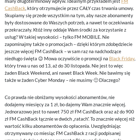
miały długoterminowy wpływ. Idealnym przykładem jest
FM
CashBack
, który otrzymujecie przez CAŁY czas trwania umowy.
Skupiamy się przede wszystkim na tym, aby nasze abonamenty
były dostosowane do Waszych potrzeb, a nawet te oczekiwania
przekraczały. Któż inny oddaje Wam środki za korzystanie z
usług? W takiej wysokości – tylko FM MOBILE. Nie
zapominajmy także o promocjach – dzięki którym zdobędziecie
jeszcze więcej FM CashBack – w sam raz na nadchodzące
niedługo święta 😉 Mowa oczywiście o promocji na
Black Friday
,
który trwa u nas od 13, aż do 30 listopada. Nie jest to więc
żaden Black Weekend, ani nawet Black Week. Nie bawimy się
także w żaden Cyber Monday – nie musimy 🙂 Dlaczego?
Co prawda nie obniżamy wysokości abonamentów, nie
dodajemy miesięcy za 1 zł, bo dajemy Wam znacznie więcej.
Jednorazowo jest to nawet 750 zł FM CashBack oraz aż do 900
zł FM CashBack łącznie w dwóch „ratach”. To znacznie więcej niż
wartość kilku abonamentów do opłacenia. Uwzględniając
otrzymywany co miesiąc FM CashBack z racji podpisanej