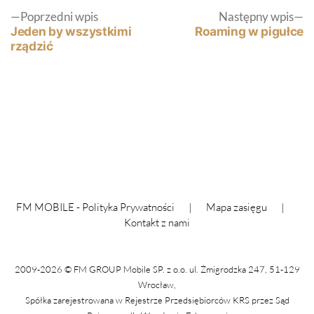
Nawigacja
Poprzedni
N
Poprzedni wpis
Następny wpis
wpis:
wp
Jeden by wszystkimi
Roaming w pigułce
rządzić
wpisu
FM MOBILE -
Polityka Prywatności
|
Mapa zasięgu
|
Kontakt z nami
2009-2026 © FM GROUP Mobile SP. z o.o. ul. Żmigrodzka 247, 51-129
Wrocław,
Spółka zarejestrowana w Rejestrze Przedsiębiorców KRS przez Sąd