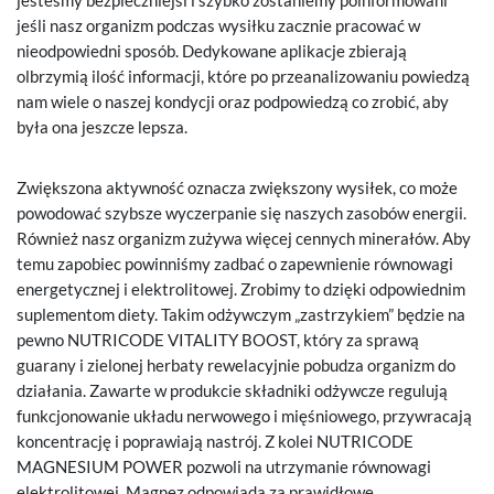
jesteśmy bezpieczniejsi i szybko zostaniemy poinformowani
jeśli nasz organizm podczas wysiłku zacznie pracować w
nieodpowiedni sposób. Dedykowane aplikacje zbierają
olbrzymią ilość informacji, które po przeanalizowaniu powiedzą
nam wiele o naszej kondycji oraz podpowiedzą co zrobić, aby
była ona jeszcze lepsza.
Zwiększona aktywność oznacza zwiększony wysiłek, co może
powodować szybsze wyczerpanie się naszych zasobów energii.
Również nasz organizm zużywa więcej cennych minerałów. Aby
temu zapobiec powinniśmy zadbać o zapewnienie równowagi
energetycznej i elektrolitowej. Zrobimy to dzięki odpowiednim
suplementom diety. Takim odżywczym „zastrzykiem” będzie na
pewno NUTRICODE VITALITY BOOST, który za sprawą
guarany i zielonej herbaty rewelacyjnie pobudza organizm do
działania. Zawarte w produkcie składniki odżywcze regulują
funkcjonowanie układu nerwowego i mięśniowego, przywracają
koncentrację i poprawiają nastrój. Z kolei NUTRICODE
MAGNESIUM POWER pozwoli na utrzymanie równowagi
elektrolitowej. Magnez odpowiada za prawidłowe