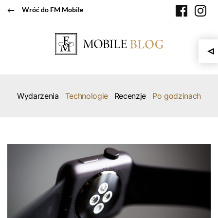
Przeskocz
faceboo
in
Wróć do FM Mobile
do
treści
Wydarzenia
Technologie
Recenzje
Po godzinach