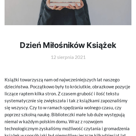
Dzień Miłośników Książek
12 sierpnia 2021
Książki towarzyszą nam od najwcześniejszych lat naszego
dzieciństwa. Początkowo były to króciutkie, obrazkowe pozycje
liczące raptem kilka stron. Z czasem grubość i ilość tekstu
systematycznie się zwiększała i tak z książkami zapoznaliśmy
się wszyscy. Czy to w ramach spędzania wolnego czasu, czy
poprzez szkolną naukę. Biblioteczki małe lub duże występują
niemal w każdym polskim domu. Wraz z rozwojem
technologicznym zyskaliśmy możliwość czytania i gromadzenia
książek w sposób jaki był niemożliwy jeszcze kilkadziesiąt lat