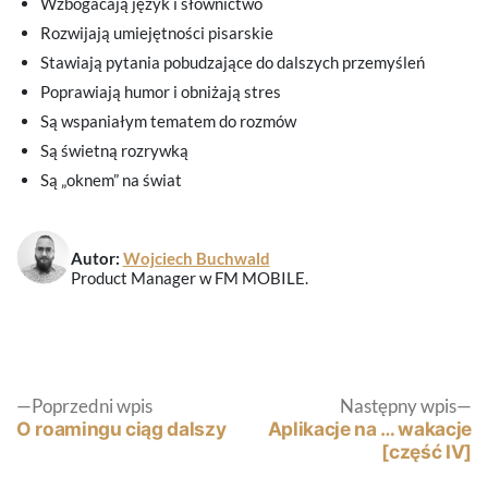
Wzbogacają język i słownictwo
Rozwijają umiejętności pisarskie
Stawiają pytania pobudzające do dalszych przemyśleń
Poprawiają humor i obniżają stres
Są wspaniałym tematem do rozmów
Są świetną rozrywką
Są „oknem” na świat
Autor:
Wojciech Buchwald
Product Manager w FM MOBILE.
Nawigacja
Poprzedni
N
Poprzedni wpis
Następny wpis
wpis:
wp
O roamingu ciąg dalszy
Aplikacje na … wakacje
[część IV]
wpisu