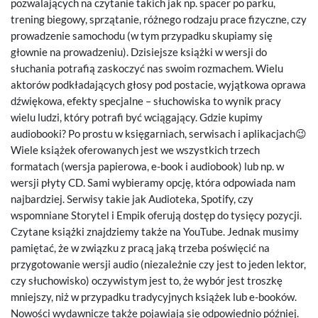
pozwalających na czytanie takich jak np. spacer po parku,
trening biegowy, sprzątanie, różnego rodzaju prace fizyczne, czy
prowadzenie samochodu (w tym przypadku skupiamy się
głownie na prowadzeniu). Dzisiejsze książki w wersji do
słuchania potrafią zaskoczyć nas swoim rozmachem. Wielu
aktorów podkładających głosy pod postacie, wyjątkowa oprawa
dźwiękowa, efekty specjalne – słuchowiska to wynik pracy
wielu ludzi, który potrafi być wciągający. Gdzie kupimy
audiobooki? Po prostu w księgarniach, serwisach i aplikacjach😉
Wiele książek oferowanych jest we wszystkich trzech
formatach (wersja papierowa, e-book i audiobook) lub np. w
wersji płyty CD. Sami wybieramy opcję, która odpowiada nam
najbardziej. Serwisy takie jak Audioteka, Spotify, czy
wspomniane Storytel i Empik oferują dostęp do tysięcy pozycji.
Czytane książki znajdziemy także na YouTube. Jednak musimy
pamiętać, że w związku z pracą jaką trzeba poświęcić na
przygotowanie wersji audio (niezależnie czy jest to jeden lektor,
czy słuchowisko) oczywistym jest to, że wybór jest troszkę
mniejszy, niż w przypadku tradycyjnych książek lub e-booków.
Nowości wydawnicze także pojawiają się odpowiednio później.