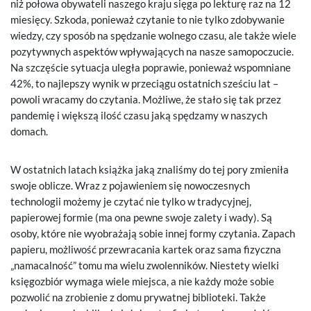
niż połowa obywateli naszego kraju sięga po lekturę raz na 12
miesięcy. Szkoda, ponieważ czytanie to nie tylko zdobywanie
wiedzy, czy sposób na spędzanie wolnego czasu, ale także wiele
pozytywnych aspektów wpływających na nasze samopoczucie.
Na szczęście sytuacja uległa poprawie, ponieważ wspomniane
42%, to najlepszy wynik w przeciągu ostatnich sześciu lat –
powoli wracamy do czytania. Możliwe, że stało się tak przez
pandemię i większą ilość czasu jaką spędzamy w naszych
domach.
W ostatnich latach książka jaką znaliśmy do tej pory zmieniła
swoje oblicze. Wraz z pojawieniem się nowoczesnych
technologii możemy je czytać nie tylko w tradycyjnej,
papierowej formie (ma ona pewne swoje zalety i wady). Są
osoby, które nie wyobrażają sobie innej formy czytania. Zapach
papieru, możliwość przewracania kartek oraz sama fizyczna
„namacalność” tomu ma wielu zwolenników. Niestety wielki
księgozbiór wymaga wiele miejsca, a nie każdy może sobie
pozwolić na zrobienie z domu prywatnej biblioteki. Także