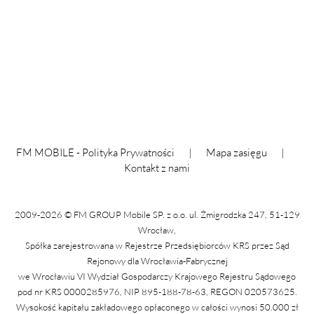
FM MOBILE -
Polityka Prywatności
|
Mapa zasięgu
|
Kontakt z nami
2009-2026 © FM GROUP Mobile SP. z o.o. ul. Żmigrodzka 247, 51-129
Wrocław,
Spółka zarejestrowana w Rejestrze Przedsiębiorców KRS przez Sąd
Rejonowy dla Wrocławia-Fabrycznej
we Wrocławiu VI Wydział Gospodarczy Krajowego Rejestru Sądowego
pod nr KRS 0000285976, NIP 895-188-78-63, REGON 020573625.
Wysokość kapitału zakładowego opłaconego w całości wynosi 50.000 zł