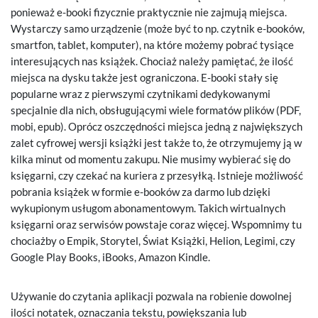
ponieważ e-booki fizycznie praktycznie nie zajmują miejsca.
Wystarczy samo urządzenie (może być to np. czytnik e-booków,
smartfon, tablet, komputer), na które możemy pobrać tysiące
interesujących nas książek. Chociaż należy pamiętać, że ilość
miejsca na dysku także jest ograniczona. E-booki stały się
popularne wraz z pierwszymi czytnikami dedykowanymi
specjalnie dla nich, obsługującymi wiele formatów plików (PDF,
mobi, epub). Oprócz oszczędności miejsca jedną z największych
zalet cyfrowej wersji książki jest także to, że otrzymujemy ją w
kilka minut od momentu zakupu. Nie musimy wybierać się do
księgarni, czy czekać na kuriera z przesyłką. Istnieje możliwość
pobrania książek w formie e-booków za darmo lub dzięki
wykupionym usługom abonamentowym. Takich wirtualnych
księgarni oraz serwisów powstaje coraz więcej. Wspomnimy tu
chociażby o Empik, Storytel, Świat Książki, Helion, Legimi, czy
Google Play Books, iBooks, Amazon Kindle.
Używanie do czytania aplikacji pozwala na robienie dowolnej
ilości notatek, oznaczania tekstu, powiększania lub