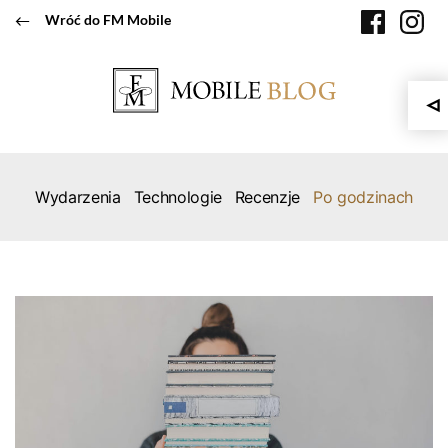
Przeskocz
faceboo
in
Wróć do FM Mobile
do
treści
Wydarzenia
Technologie
Recenzje
Po godzinach