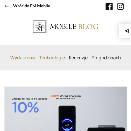
Przeskocz
faceboo
in
Wróć do FM Mobile
do
treści
Wydarzenia
Technologie
Recenzje
Po godzinach