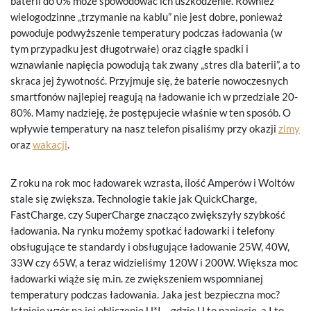
baterii do 0% może spowodować ich uszkodzenie. Również
wielogodzinne „trzymanie na kablu” nie jest dobre, ponieważ
powoduje podwyższenie temperatury podczas ładowania (w
tym przypadku jest długotrwałe) oraz ciągłe spadki i
wznawianie napięcia powodują tak zwany „stres dla baterii”, a to
skraca jej żywotność. Przyjmuje się, że baterie nowoczesnych
smartfonów najlepiej reagują na ładowanie ich w przedziale 20-
80%. Mamy nadzieję, że postępujecie właśnie w ten sposób. O
wpływie temperatury na nasz telefon pisaliśmy przy okazji
zimy
oraz
wakacji
.
Z roku na rok moc ładowarek wzrasta, ilość Amperów i Woltów
stale się zwiększa. Technologie takie jak QuickCharge,
FastCharge, czy SuperCharge znacząco zwiększyły szybkość
ładowania. Na rynku możemy spotkać ładowarki i telefony
obsługujące te standardy i obsługujące ładowanie 25W, 40W,
33W czy 65W, a teraz widzieliśmy 120W i 200W. Większa moc
ładowarki wiąże się m.in. ze zwiększeniem wspomnianej
temperatury podczas ładowania. Jaka jest bezpieczna moc?
Istnieje wzór na jej obliczenie U*I – gdzie U to napięcie, a I to