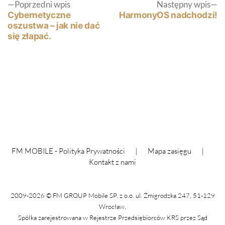
Nawigacja
Poprzedni
N
Poprzedni wpis
Następny wpis
wpis:
wp
Cybernetyczne
HarmonyOS nadchodzi!
oszustwa – jak nie dać
wpisu
się złapać.
FM MOBILE -
Polityka Prywatności
|
Mapa zasięgu
|
Kontakt z nami
2009-2026 © FM GROUP Mobile SP. z o.o. ul. Żmigrodzka 247, 51-129
Wrocław,
Spółka zarejestrowana w Rejestrze Przedsiębiorców KRS przez Sąd