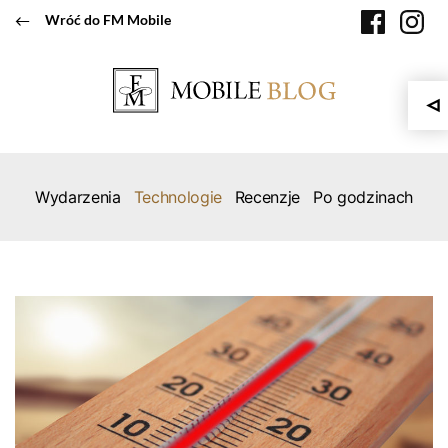
Przeskocz
faceboo
in
Wróć do FM Mobile
do
treści
Wydarzenia
Technologie
Recenzje
Po godzinach