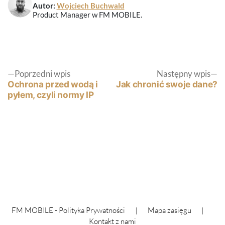
Autor:
Wojciech Buchwald
Product Manager w FM MOBILE.
Nawigacja
Poprzedni
N
Poprzedni wpis
Następny wpis
wpis:
wp
Ochrona przed wodą i
Jak chronić swoje dane?
pyłem, czyli normy IP
wpisu
FM MOBILE -
Polityka Prywatności
|
Mapa zasięgu
|
Kontakt z nami