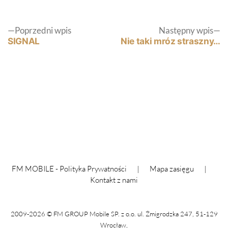
Nawigacja
Poprzedni
N
Poprzedni wpis
Następny wpis
wpis:
wp
SIGNAL
Nie taki mróz straszny…
wpisu
FM MOBILE -
Polityka Prywatności
|
Mapa zasięgu
|
Kontakt z nami
2009-2026 © FM GROUP Mobile SP. z o.o. ul. Żmigrodzka 247, 51-129
Wrocław,