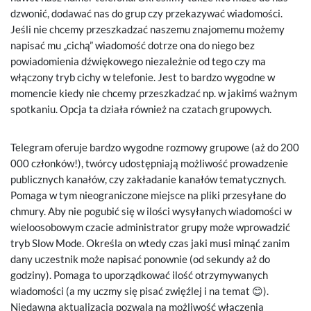
dzwonić, dodawać nas do grup czy przekazywać wiadomości.
Jeśli nie chcemy przeszkadzać naszemu znajomemu możemy
napisać mu „cichą” wiadomość dotrze ona do niego bez
powiadomienia dźwiękowego niezależnie od tego czy ma
włączony tryb cichy w telefonie. Jest to bardzo wygodne w
momencie kiedy nie chcemy przeszkadzać np. w jakimś ważnym
spotkaniu. Opcja ta działa również na czatach grupowych.
Telegram oferuje bardzo wygodne rozmowy grupowe (aż do 200
000 członków!), twórcy udostępniają możliwość prowadzenie
publicznych kanałów, czy zakładanie kanałów tematycznych.
Pomaga w tym nieograniczone miejsce na pliki przesyłane do
chmury. Aby nie pogubić się w ilości wysyłanych wiadomości w
wieloosobowym czacie administrator grupy może wprowadzić
tryb Slow Mode. Określa on wtedy czas jaki musi minąć zanim
dany uczestnik może napisać ponownie (od sekundy aż do
godziny). Pomaga to uporządkować ilość otrzymywanych
wiadomości (a my uczmy się pisać zwięźlej i na temat 😊).
Niedawna aktualizacja pozwala na możliwość włączenia