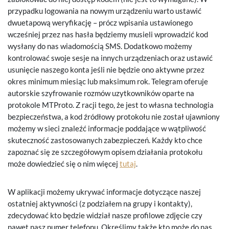
przypadku logowania na nowym urządzeniu warto ustawić
dwuetapową weryfikację – prócz wpisania ustawionego
wcześniej przez nas hasła będziemy musieli wprowadzić kod
wysłany do nas wiadomością SMS. Dodatkowo możemy
kontrolować swoje sesje na innych urządzeniach oraz ustawić
usunięcie naszego konta jeśli nie będzie ono aktywne przez
okres minimum miesiąc lub maksimum rok. Telegram oferuje
autorskie szyfrowanie rozmów uzytkowników oparte na
protokole MTProto. Z racji tego, że jest to własna technologia
bezpieczeństwa, a kod źródłowy protokołu nie został ujawniony
możemy w sieci znaleźć informacje poddające w wątpliwość
skuteczność zastosowanych zabezpieczeń. Każdy kto chce
zapoznać się ze szczegółowym opisem działania protokołu
może dowiedzieć się o nim więcej
tutaj
.
W aplikacji możemy ukrywać informacje dotyczące naszej
ostatniej aktywności (z podziałem na grupy i kontakty),
zdecydować kto będzie widział nasze profilowe zdjęcie czy
nawet nasz numer telefonu. Określimy także kto może do nas