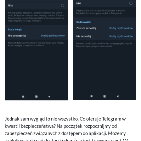
Jednak sam wygląd to nie wszystko. Co oferuje Telegram w
kwestii bezpieczeństwa? Na początek rozpocznijmy od
zabezpieczeń związanych z dostępem do aplikacji. Możemy
zablokować do niej dostęp kodem (nie jest to wymagane). W