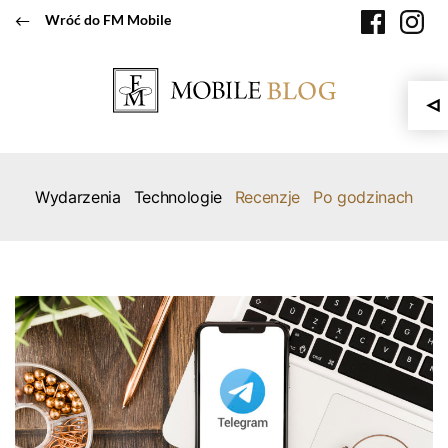
Przeskocz
faceboo
in
Wróć do FM Mobile
do
treści
Wydarzenia
Technologie
Recenzje
Po godzinach