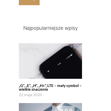
Najpopularniejsze wpisy
„G”, „E”, „H”, „H+”, LTE – mały symbol –
wielkie znaczenie
22 maja 2020