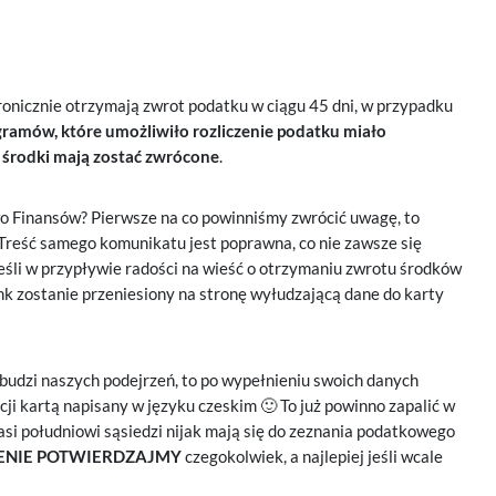
tronicznie otrzymają zwrot podatku w ciągu 45 dni, w przypadku
ramów, które umożliwiło rozliczenie podatku miało
środki mają zostać zwrócone
.
o Finansów? Pierwsze na co powinniśmy zwrócić uwagę, to
Treść samego komunikatu jest poprawna, co nie zawsze się
Jeśli w przypływie radości na wieść o otrzymaniu zwrotu środków
nk zostanie przeniesiony na stronę wyłudzającą dane do karty
zbudzi naszych podejrzeń, to po wypełnieniu swoich danych
ji kartą napisany w języku czeskim 🙂 To już powinno zapalić w
si południowi sąsiedzi nijak mają się do zeznania podatkowego
E
NIE POTWIERDZAJMY
czegokolwiek, a najlepiej jeśli wcale