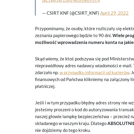
pic.twitter.com/wOhJed9STX
— CSIRT KNF (@CSIRT_KNF)
April 29, 2022
Przypominamy, że osoby, które rozliczały się elek
zeznania papierowego będzie to 90 dni.
Wiele prog
możliwość wprowadzenia numeru konta na jakie 
Skąd wiemy, że ktoś podszywa się pod Ministerstw
nieprawidłowy adres nadawcy wiadomości e-mail. 
zdarzało np.
w przypadku informacji od kurierów
. 
finansowych od Państwa klikniemy na załączony li
płatniczej.
Jeśli i w tym przypadku błędny adres strony nie w
jesteśmy proszeni o kod do autoryzowania transakc
naszej głowie lampkę bezpieczeństwa – przecież na
składanego w naszym kraju. Dlatego
ABSOLUTNI
nie dojdziemy do tego kroku.