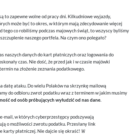
ą to zapewne wolne od pracy dni. Kilkudniowe wyjazdy,
których może być to okres, w którym mają zdecydowanie więcej
od tego co robiliśmy podczas majowych świąt, to wszyscy byliśmy
uszczuplenie naszego portfela. Na czym ono polegało?
as naszych danych do kart płatniczych oraz logowania do
skonały czas. Nie dość, że przed jak i w czasie majówki
 termin na złożenie zeznania podatkowego.
 na datę ataku. Do wielu Polaków na skrzynkę mailową
 mamy do odbioru zwrot podatku wraz z terminem w jakim musimy
mość od osób próbujących wyłudzić od nas dane
.
-mail, w których cyberprzestępcy podszywają
ują o możliwości zwrotu podatku. Przesłany link
karty płatniczej. Nie dajcie się okraść! 🚨