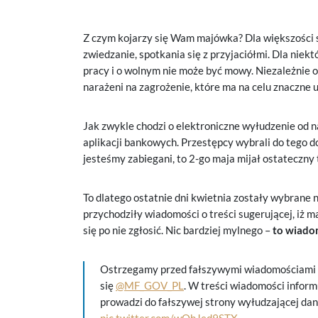
Z czym kojarzy się Wam majówka? Dla większości s
zwiedzanie, spotkania się z przyjaciółmi. Dla nie
pracy i o wolnym nie może być mowy. Niezależnie 
narażeni na zagrożenie, które ma na celu znaczne 
Jak zwykle chodzi o elektroniczne wyłudzenie od n
aplikacji bankowych. Przestępcy wybrali do tego do
jesteśmy zabiegani, to 2-go maja mijał ostateczny
To dlatego ostatnie dni kwietnia zostały wybrane
przychodziły wiadomości o treści sugerującej, iż
się po nie zgłosić. Nic bardziej mylnego –
to wiado
Ostrzegamy przed fałszywymi wiadomościami e
się
@MF_GOV_PL
. W treści wiadomości inform
prowadzi do fałszywej strony wyłudzającej dane 