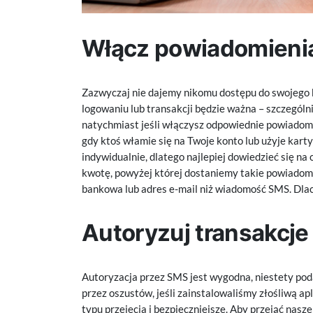
Włącz powiadomieni
Zazwyczaj nie dajemy nikomu dostępu do swojego ko
logowaniu lub transakcji będzie ważna – szczególni
natychmiast jeśli włączysz odpowiednie powiadomi
gdy ktoś włamie się na Twoje konto lub użyje karty
indywidualnie, dlatego najlepiej dowiedzieć się n
kwotę, powyżej której dostaniemy takie powiadomi
bankowa lub adres e-mail niż wiadomość SMS. Dlac
Autoryzuj transakcje
Autoryzacja przez SMS jest wygodna, niestety pod
przez oszustów, jeśli zainstalowaliśmy złośliwą ap
typu przejęcia i bezpieczniejsze. Aby przejąć nas