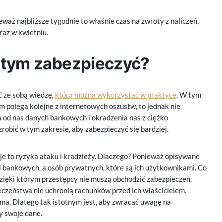
eważ najbliższe tygodnie to właśnie czas na zwroty z naliczeń,
raz w kwietniu.
 tym zabezpieczyć?
ć ze sobą wiedzę,
którą można wykorzystać w praktyce
. W tym
m polega kolejne z internetowych oszustw, to jednak nie
a od nas danych bankowych i okradzenia nas z ciężko
obić w tym zakresie, aby zabezpieczyć się bardziej.
je to ryzyka ataku i kradzieży. Dlaczego? Ponieważ opisywane
ji bankowych, a osób prywatnych, które są ich użytkownikami. Co
dzięki którym przestępcy nie muszą obchodzić zabezpieczeń,
czeństwa nie uchronią rachunków przed ich właścicielem.
a. Dlatego tak istotnym jest, aby zwracać uwagę na
y swoje dane.