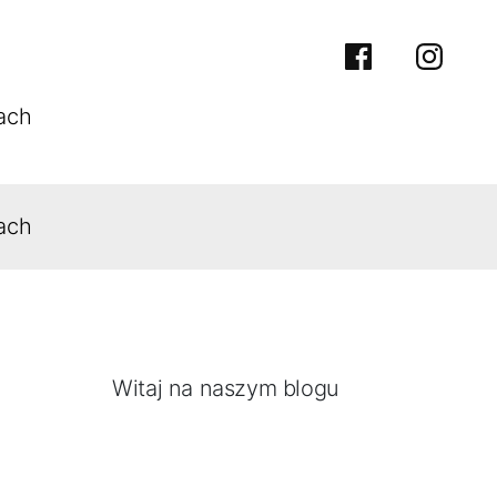
facebook
instra
ach
ach
Witaj na naszym blogu