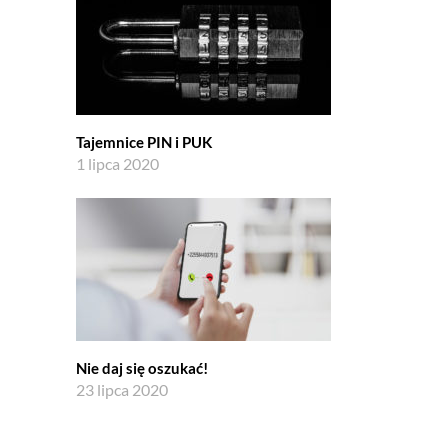
Tajemnice PIN i PUK
1 lipca 2020
Nie daj się oszukać!
23 lipca 2020