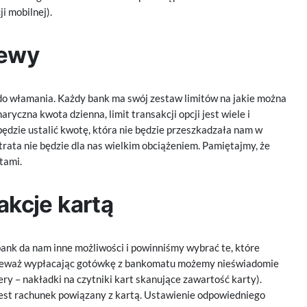
i mobilnej).
lewy
e do włamania. Każdy bank ma swój zestaw limitów na jakie można
ryczna kwota dzienna, limit transakcji opcji jest wiele i
 będzie ustalić kwotę, która nie będzie przeszkadzała nam w
rata nie będzie dla nas wielkim obciążeniem. Pamiętajmy, że
tami.
akcje kartą
bank da nam inne możliwości i powinniśmy wybrać te, które
onieważ wypłacając gotówkę z bankomatu możemy nieświadomie
y – nakładki na czytniki kart skanujące zawartość karty).
jest rachunek powiązany z kartą. Ustawienie odpowiedniego