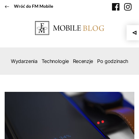
Przeskocz
faceboo
in
Wróć do FM Mobile
do
treści
Wydarzenia
Technologie
Recenzje
Po godzinach