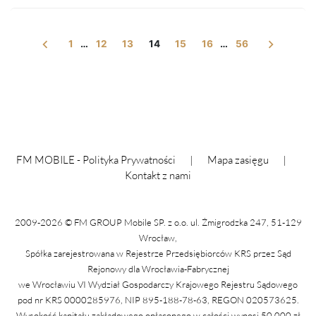
Nawigacja
1
…
12
13
14
15
16
…
56
po
wpisach
FM MOBILE -
Polityka Prywatności
|
Mapa zasięgu
|
Kontakt z nami
2009-2026 © FM GROUP Mobile SP. z o.o. ul. Żmigrodzka 247, 51-129
Wrocław,
Spółka zarejestrowana w Rejestrze Przedsiębiorców KRS przez Sąd
Rejonowy dla Wrocławia-Fabrycznej
we Wrocławiu VI Wydział Gospodarczy Krajowego Rejestru Sądowego
pod nr KRS 0000285976, NIP 895-188-78-63, REGON 020573625.
Wysokość kapitału zakładowego opłaconego w całości wynosi 50.000 zł