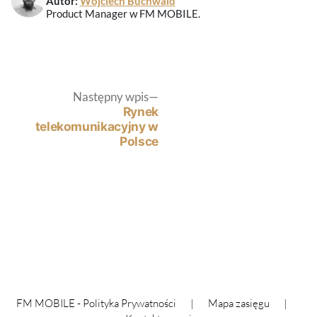
Autor:
Wojciech Buchwald
Product Manager w FM MOBILE.
Nawigacja
Następny
Następny wpis
wpis:
Rynek
telekomunikacyjny w
wpisu
Polsce
FM MOBILE -
Polityka Prywatności
|
Mapa zasięgu
|