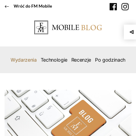
Przeskocz
faceboo
in
Wróć do FM Mobile
do
treści
Wydarzenia
Technologie
Recenzje
Po godzinach